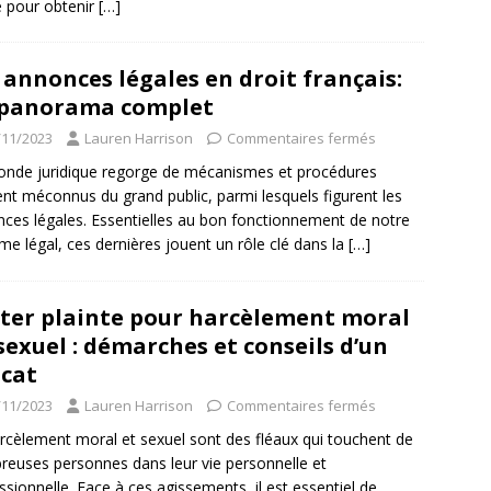
e pour obtenir
[…]
 annonces légales en droit français:
 panorama complet
/11/2023
Lauren Harrison
Commentaires fermés
nde juridique regorge de mécanismes et procédures
nt méconnus du grand public, parmi lesquels figurent les
ces légales. Essentielles au bon fonctionnement de notre
me légal, ces dernières jouent un rôle clé dans la
[…]
ter plainte pour harcèlement moral
sexuel : démarches et conseils d’un
cat
/11/2023
Lauren Harrison
Commentaires fermés
rcèlement moral et sexuel sont des fléaux qui touchent de
euses personnes dans leur vie personnelle et
ssionnelle. Face à ces agissements, il est essentiel de