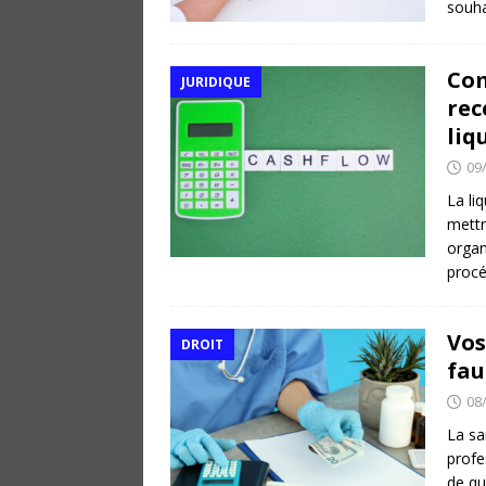
souha
Com
JURIDIQUE
rec
liq
09
La li
mettr
organ
procé
Vos
DROIT
fau
08
La sa
profe
de qu