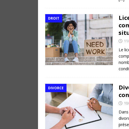
Lic
DROIT
com
sit
11
Le li
compl
nombr
condi
Div
DIVORCE
con
10
Dans 
divor
prése