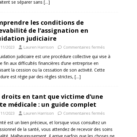
itent se séparer sans
[…]
prendre les conditions de
evabilité de l’assignation en
uidation judiciaire
/11/2023
Lauren Harrison
Commentaires fermés
quidation judiciaire est une procédure collective qui vise à
e fin aux difficultés financières d’une entreprise en
isant la cession ou la cessation de son activité. Cette
dure est régie par des règles strictes,
[…]
 droits en tant que victime d’une
te médicale : un guide complet
/11/2023
Lauren Harrison
Commentaires fermés
nté est un bien précieux, et lorsque vous consultez un
ssionnel de la santé, vous attendez de recevoir des soins
alité. Malheureusement, il arrive parfois que les choses ne