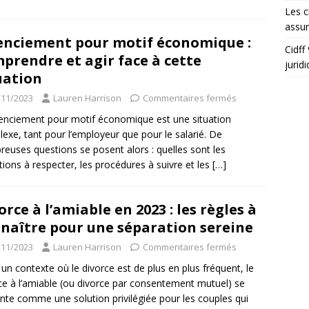
Les c
assu
enciement pour motif économique :
Cidff
prendre et agir face à cette
jurid
uation
/11/2023
Lauren Harrison
Commentaires fermés
cenciement pour motif économique est une situation
exe, tant pour l’employeur que pour le salarié. De
euses questions se posent alors : quelles sont les
tions à respecter, les procédures à suivre et les
[…]
orce à l’amiable en 2023 : les règles à
naître pour une séparation sereine
/11/2023
Lauren Harrison
Commentaires fermés
un contexte où le divorce est de plus en plus fréquent, le
ce à l’amiable (ou divorce par consentement mutuel) se
nte comme une solution privilégiée pour les couples qui