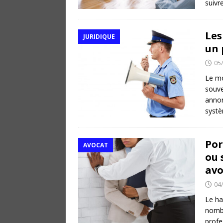
suivr
Les
JURIDIQUE
un
05
Le mo
souve
annon
systè
Por
AVOCAT
ou 
avo
04
Le ha
nombr
profe