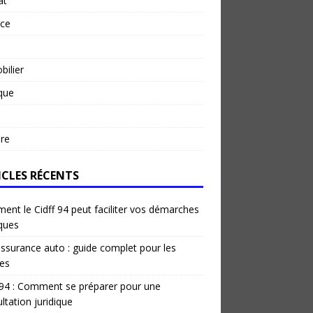
at
rce
ilier
ique
re
ICLES RÉCENTS
nt le Cidff 94 peut faciliter vos démarches
iques
ssurance auto : guide complet pour les
es
 94 : Comment se préparer pour une
ltation juridique