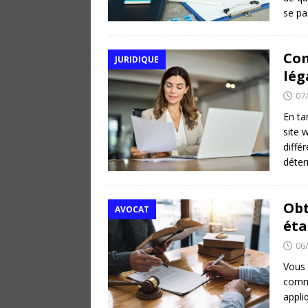
se p
Com
JURIDIQUE
lég
07
En tan
site w
diffé
déter
Obt
AVOCAT
éta
06
Vous 
comme
appli