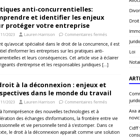
Avoc
tiques anti-concurrentielles:
Divo
prendre et identifier les enjeux
Droit
r protéger votre entreprise
Immob
/11/2023
Lauren Harrison
Commentaires fermés
Jurid
nt qu’avocat spécialisé dans le droit de la concurrence, il est
tiel d’informer les entreprises sur les pratiques anti-
Loi
rrentielles et leurs conséquences. Cet article vise à éclairer
Notai
irigeants d’entreprise et les responsables juridiques
[…]
ART
droit à la déconnexion : enjeux et
spectives dans le monde du travail
Comme
jurid
/11/2023
Lauren Harrison
Commentaires fermés
Axa a
à l’omniprésence des nouvelles technologies et à
novic
élération des échanges d’informations, la frontière entre vie
ssionnelle et vie personnelle tend à s’estomper. Dans ce
Cidff
xte, le droit à la déconnexion apparaît comme une solution
consu