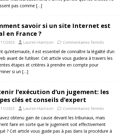
assent pas comme
[…]
ment savoir si un site Internet est
al en France ?
/11/2023
Lauren Harrison
Commentaires fermés
t qu’internaute, il est essentiel de connaître la légalité d’un
eb avant de l’utiliser. Cet article vous guidera à travers les
rentes étapes et critères à prendre en compte pour
miner si un
[…]
enir l’exécution d’un jugement: les
pes clés et conseils d’expert
/11/2023
Lauren Harrison
Commentaires fermés
avez obtenu gain de cause devant les tribunaux, mais
nt faire en sorte que le jugement soit effectivement
qué ? Cet article vous guide pas à pas dans la procédure à