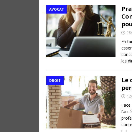
Pra
AVOCAT
Com
pou
13
En ta
essen
concu
les d
Le 
DROIT
per
12
Face 
l’acc
profe
conte
[…]