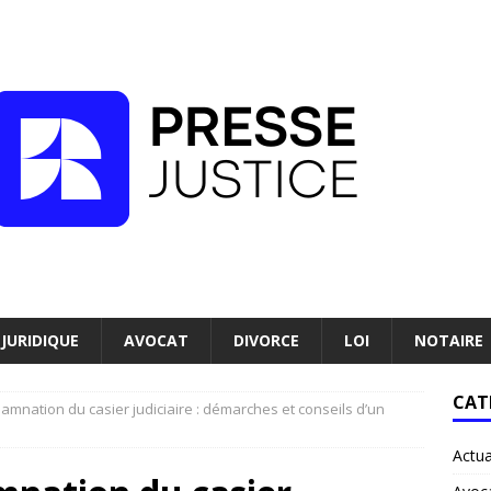
JURIDIQUE
AVOCAT
DIVORCE
LOI
NOTAIRE
CAT
amnation du casier judiciaire : démarches et conseils d’un
Actua