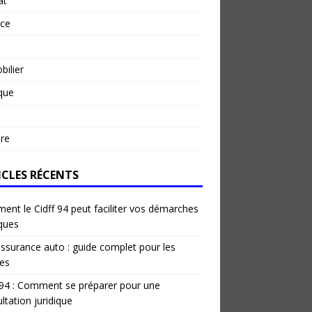
at
rce
ilier
ique
re
ICLES RÉCENTS
nt le Cidff 94 peut faciliter vos démarches
iques
ssurance auto : guide complet pour les
es
 94 : Comment se préparer pour une
ltation juridique