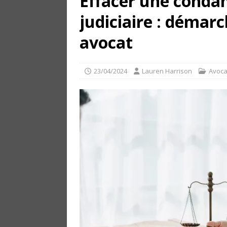
Effacer une conda
judiciaire : démarc
avocat
23/04/2024
Lauren Harrison
Avoca