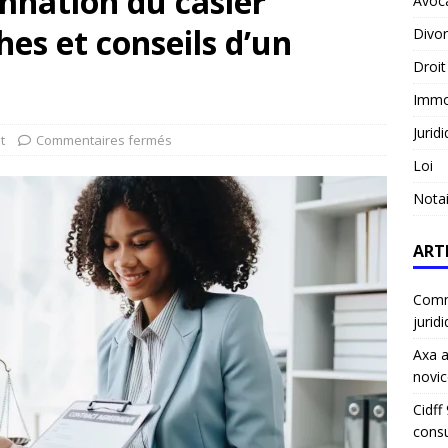
mnation du casier
Avoc
hes et conseils d’un
Divo
Droit
Immob
Jurid
t
Commentaires fermés
Loi
Notai
ART
Comme
jurid
Axa a
novic
Cidff
consu