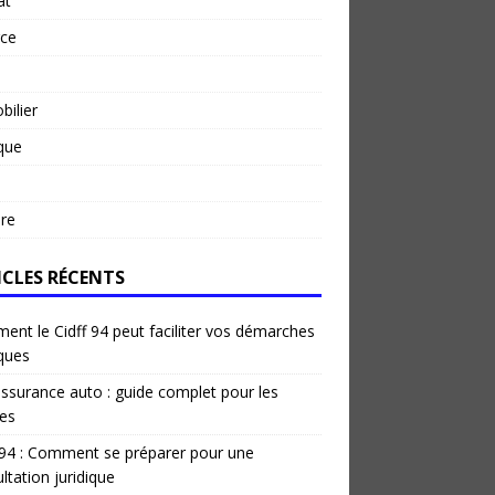
at
rce
ilier
ique
re
ICLES RÉCENTS
nt le Cidff 94 peut faciliter vos démarches
iques
ssurance auto : guide complet pour les
es
 94 : Comment se préparer pour une
ltation juridique