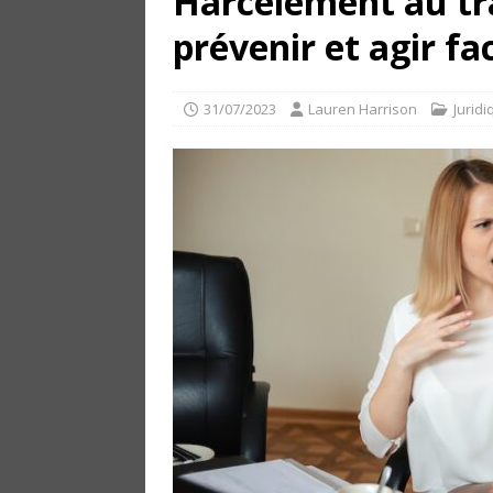
Harcèlement au tr
prévenir et agir f
31/07/2023
Lauren Harrison
Juridi