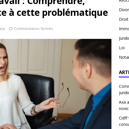
avail : Comprendre,
Avoc
ace à cette problématique
Divo
Droit
que
Commentaires fermés
Immob
Jurid
Loi
Notai
ART
Comme
jurid
Axa a
novic
Cidff
consu