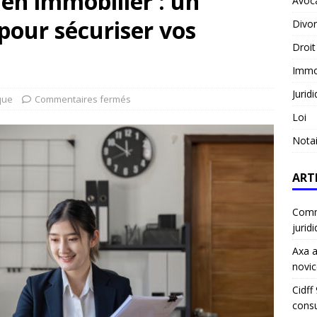
 en immobilier : un
Avoc
 pour sécuriser vos
Divo
Droit
Immob
Jurid
que
Commentaires fermés
Loi
Notai
ART
Comme
jurid
Axa a
novic
Cidff
consu