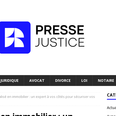
JURIDIQUE
AVOCAT
DIVORCE
LOI
NOTAIRE
CAT
alisé en immobilier : un expert à vos côtés pour sécuriser vos
Actua