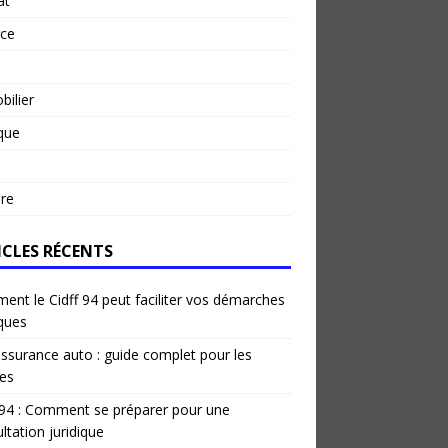
at
rce
ilier
ique
re
ICLES RÉCENTS
nt le Cidff 94 peut faciliter vos démarches
iques
ssurance auto : guide complet pour les
es
 94 : Comment se préparer pour une
ltation juridique