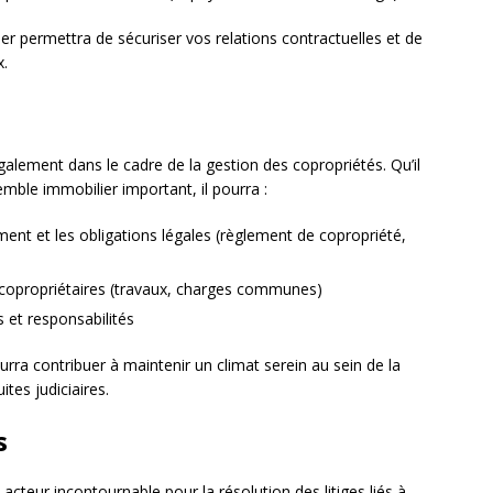
ier permettra de sécuriser vos relations contractuelles et de
x.
également dans le cadre de la gestion des copropriétés. Qu’il
emble immobilier important, il pourra :
ment et les obligations légales (règlement de copropriété,
re copropriétaires (travaux, charges communes)
s et responsabilités
urra contribuer à maintenir un climat serein au sein de la
tes judiciaires.
s
 acteur incontournable pour la résolution des litiges liés à