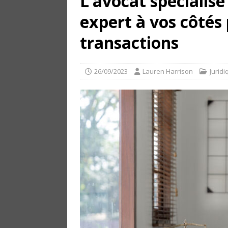
L’avocat spécialisé
expert à vos côtés
transactions
26/09/2023
Lauren Harrison
Juridi