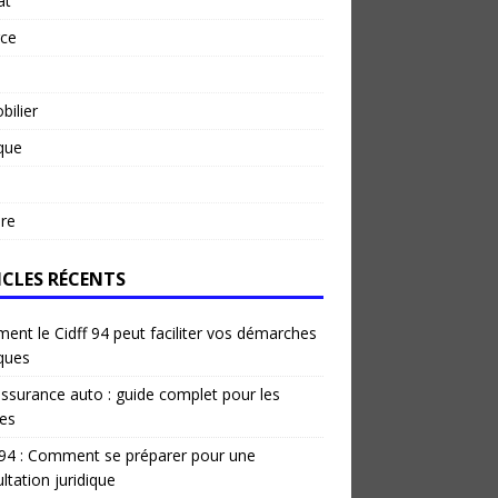
at
rce
ilier
ique
re
ICLES RÉCENTS
nt le Cidff 94 peut faciliter vos démarches
iques
ssurance auto : guide complet pour les
es
 94 : Comment se préparer pour une
ltation juridique