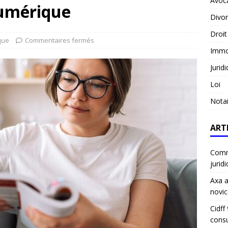
Avoc
numérique
Divo
Droit
que
Commentaires fermés
Immob
Jurid
Loi
Notai
ART
Comme
jurid
Axa a
novic
Cidff
consu