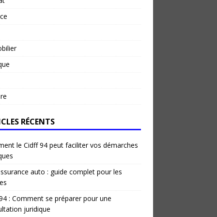
at
rce
ilier
ique
re
ICLES RÉCENTS
nt le Cidff 94 peut faciliter vos démarches
iques
ssurance auto : guide complet pour les
es
 94 : Comment se préparer pour une
ltation juridique