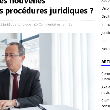
des nouvelles
Avoc
s procédures juridiques ?
Divo
Droit
té juridique
,
Juridique
Commentaires fermés
Immob
Jurid
Loi
Notai
ART
Comme
jurid
Axa a
novic
Cidff
consu