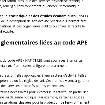
odélisation, ainsi que des services d’expertise technique
, l’énergie, l’environnement ou encore l’informatique.
 de la statistique et des études économiques
(INSEE)
n de la description de son activité principale. Il permet aux
trations et des organismes publics ou privés et facilite le
’activité.
églementaires liées au code APE
vant du code APE / NAF 7112B sont soumises à un certain
ntaires
. Parmi celles-ci figurent notamment :
fessionnelles applicables à leur secteur d’activité, telles
péennes ou les règles de l’art. Ces normes visent à garantir
e des services proposés par les entreprises.
tives nécessaires pour exercer leur activité, en particulier
me ou de santé publique. Par exemple, certaines études
 installations classées pour la protection de l’environnement