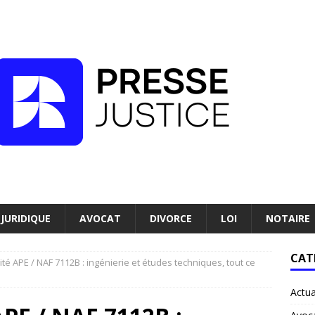
JURIDIQUE
AVOCAT
DIVORCE
LOI
NOTAIRE
CAT
ité APE / NAF 7112B : ingénierie et études techniques, tout ce
Actua