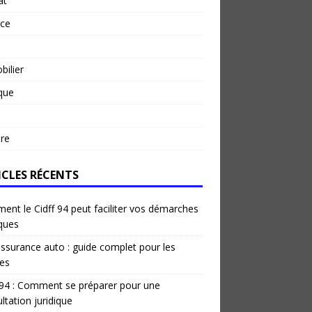
at
rce
ilier
ique
re
ICLES RÉCENTS
nt le Cidff 94 peut faciliter vos démarches
iques
ssurance auto : guide complet pour les
es
 94 : Comment se préparer pour une
ltation juridique