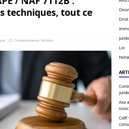
APE / NAF 7112B :
Avoc
s techniques, tout ce
Divo
Droit
Immob
Jurid
que
Commentaires fermés
Loi
Notai
ART
Comme
jurid
Axa a
novic
Cidff
consu