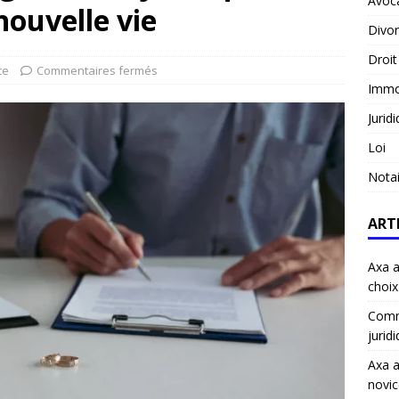
Avoc
ouvelle vie
Divo
Droit
ce
Commentaires fermés
Immob
Jurid
Loi
Notai
ART
Axa a
choix
Comme
jurid
Axa a
novic