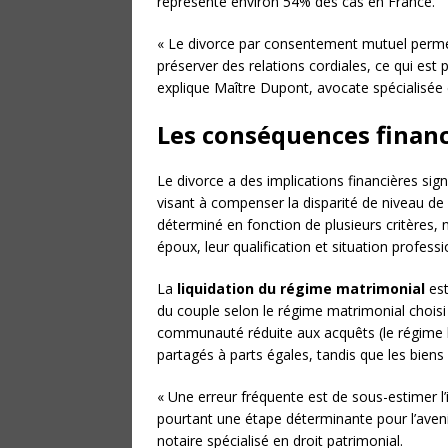
représente environ 54% des cas en France.
« Le divorce par consentement mutuel permet
préserver des relations cordiales, ce qui est 
explique Maître Dupont, avocate spécialisée e
Les conséquences financ
Le divorce a des implications financières sign
visant à compenser la disparité de niveau de
déterminé en fonction de plusieurs critères, 
époux, leur qualification et situation professio
La
liquidation du régime matrimonial
est
du couple selon le régime matrimonial choisi
communauté réduite aux acquêts (le régime l
partagés à parts égales, tandis que les biens
« Une erreur fréquente est de sous-estimer l’
pourtant une étape déterminante pour l’avenir
notaire spécialisé en droit patrimonial.