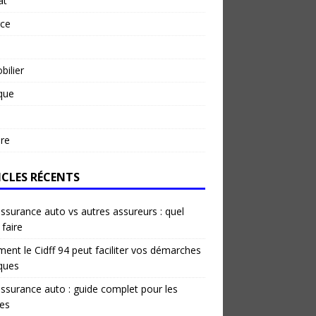
at
rce
ilier
ique
re
ICLES RÉCENTS
ssurance auto vs autres assureurs : quel
 faire
nt le Cidff 94 peut faciliter vos démarches
iques
ssurance auto : guide complet pour les
es