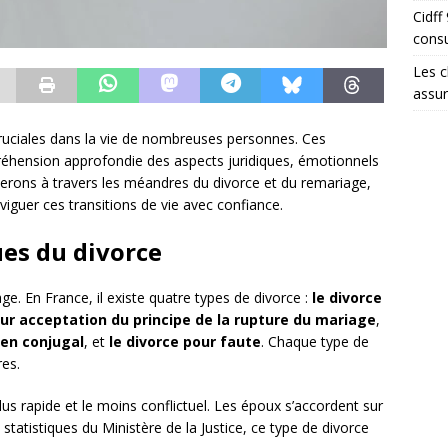
Cidff
consu
Les c
assu
cruciales dans la vie de nombreuses personnes. Ces
hension approfondie des aspects juridiques, émotionnels
iderons à travers les méandres du divorce et du remariage,
viguer ces transitions de vie avec confiance.
es du divorce
age. En France, il existe quatre types de divorce :
le divorce
our acceptation du principe de la rupture du mariage
,
lien conjugal
, et
le divorce pour faute
. Chaque type de
res.
us rapide et le moins conflictuel. Les époux s’accordent sur
 statistiques du Ministère de la Justice, ce type de divorce