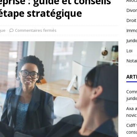
prise : guide et conseils
Avoc
 étape stratégique
Divo
Droit
que
Commentaires fermés
Immob
Jurid
Loi
Notai
ART
Comme
jurid
Axa a
novic
Cidff
consu