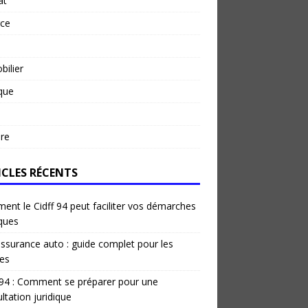
at
rce
ilier
ique
re
ICLES RÉCENTS
nt le Cidff 94 peut faciliter vos démarches
iques
ssurance auto : guide complet pour les
es
 94 : Comment se préparer pour une
ltation juridique