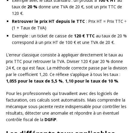
Exemple avec le taux standard : un produit à
100 € HT
au
taux de
20 %
donne une TVA de 20 €, soit un prix TTC de
120 €.
Retrouver le prix HT depuis le TTC
: Prix HT = Prix TTC ÷
(1 + Taux de TVA)
Exemple : un ticket de caisse de
120 € TTC
au taux de 20 %
correspond à un prix HT de 100 € et une TVA de 20 €.
L’erreur classique consiste à appliquer directement le taux au
prix TTC pour retrouver la TVA. Diviser 120 € par 20 % donne
24 €, ce qui est faux. La méthode correcte passe par la division
par le coefficient 1,20. Ce réflexe s’applique à tous les taux :
1,055 pour le taux de 5,5 %
,
1,10 pour le taux de 10 %
.
Pour les professionnels qui travaillent avec des logiciels de
facturation, ces calculs sont automatisés. Mais comprendre la
mécanique sous-jacente reste indispensable pour contrôler les
résultats, détecter une anomalie et répondre à un éventuel
contrôle fiscal de la
DGFiP
.