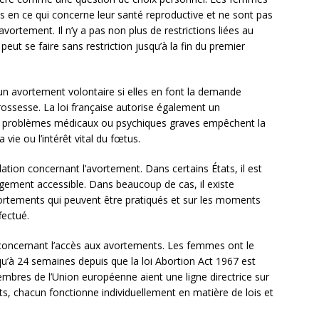
ns en ce qui concerne leur santé reproductive et ne sont pas
vortement. Il n’y a pas non plus de restrictions liées au
eut se faire sans restriction jusqu’à la fin du premier
 un avortement volontaire si elles en font la demande
rossesse. La loi française autorise également un
es problèmes médicaux ou psychiques graves empêchent la
vie ou l’intérêt vital du fœtus.
lation concernant l’avortement. Dans certains États, il est
 largement accessible. Dans beaucoup de cas, il existe
vortements qui peuvent être pratiqués et sur les moments
fectué.
concernant l’accès aux avortements. Les femmes ont le
qu’à 24 semaines depuis que la loi Abortion Act 1967 est
embres de l’Union européenne aient une ligne directrice sur
ts, chacun fonctionne individuellement en matière de lois et