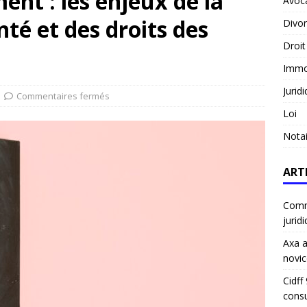
ment : les enjeux de la
Avoc
nté et des droits des
Divo
Droit
Immob
Jurid
Commentaires fermés
Loi
Notai
ART
Comme
jurid
Axa a
novic
Cidff
consu