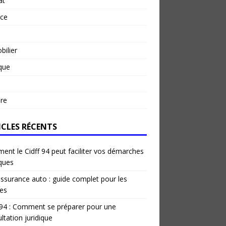
at
rce
ilier
ique
re
ICLES RÉCENTS
nt le Cidff 94 peut faciliter vos démarches
iques
ssurance auto : guide complet pour les
es
 94 : Comment se préparer pour une
ltation juridique