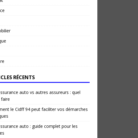
at
rce
ilier
ique
re
ICLES RÉCENTS
ssurance auto vs autres assureurs : quel
 faire
nt le Cidff 94 peut faciliter vos démarches
iques
ssurance auto : guide complet pour les
es