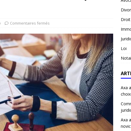
Avoc
Divo
Droit
e
Commentaires fermés
Immob
Jurid
Loi
Notai
ART
Axa a
choix
Comme
jurid
Axa a
novic