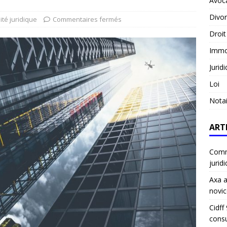
Avoc
Divo
ité juridique
Commentaires fermés
Droit
Immob
Jurid
Loi
Notai
ART
Comme
jurid
Axa a
novic
Cidff
consu