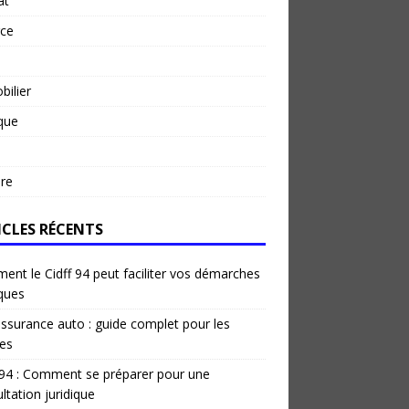
at
rce
ilier
ique
re
ICLES RÉCENTS
nt le Cidff 94 peut faciliter vos démarches
iques
ssurance auto : guide complet pour les
es
 94 : Comment se préparer pour une
ltation juridique