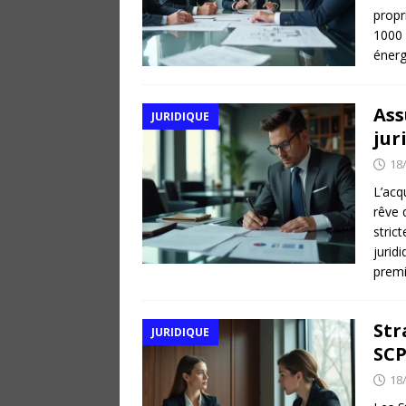
propr
1000 
énerg
Ass
JURIDIQUE
jur
18
L’acq
rêve 
stric
jurid
premi
Str
JURIDIQUE
SCP
18