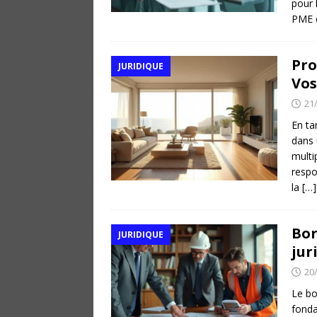
pour 
PME d
Pro
JURIDIQUE
Vos
21
En ta
dans 
multi
respon
la
[…]
Bor
JURIDIQUE
jur
20
Le bo
fonda