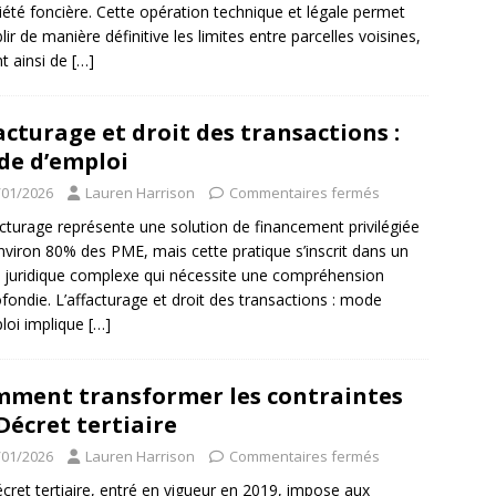
iété foncière. Cette opération technique et légale permet
blir de manière définitive les limites entre parcelles voisines,
nt ainsi de
[…]
acturage et droit des transactions :
e d’emploi
/01/2026
Lauren Harrison
Commentaires fermés
acturage représente une solution de financement privilégiée
nviron 80% des PME, mais cette pratique s’inscrit dans un
 juridique complexe qui nécessite une compréhension
fondie. L’affacturage et droit des transactions : mode
loi implique
[…]
ment transformer les contraintes
Décret tertiaire
/01/2026
Lauren Harrison
Commentaires fermés
cret tertiaire, entré en vigueur en 2019, impose aux