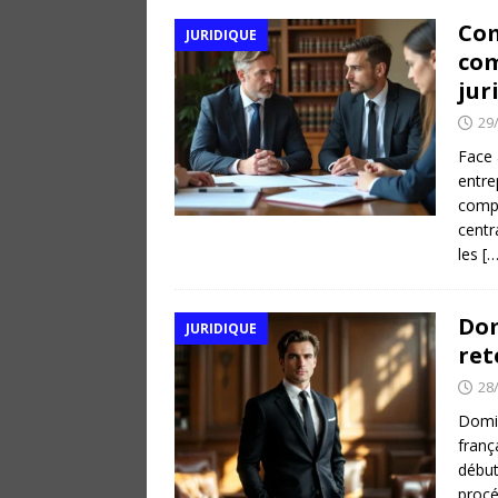
Com
JURIDIQUE
com
jur
29
Face 
entre
compt
centr
les
[…
Dom
JURIDIQUE
ret
28
Domin
franç
début
procé