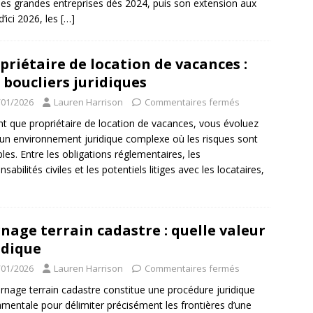
les grandes entreprises dès 2024, puis son extension aux
’ici 2026, les
[…]
priétaire de location de vacances :
 boucliers juridiques
/01/2026
Lauren Harrison
Commentaires fermés
nt que propriétaire de location de vacances, vous évoluez
un environnement juridique complexe où les risques sont
ples. Entre les obligations réglementaires, les
sabilités civiles et les potentiels litiges avec les locataires,
nage terrain cadastre : quelle valeur
idique
/01/2026
Lauren Harrison
Commentaires fermés
rnage terrain cadastre constitue une procédure juridique
mentale pour délimiter précisément les frontières d’une