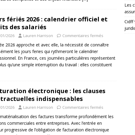
Les c
assu
rs fériés 2026 : calendrier officiel et
Cidff
its des salariés
jurid
/01/2026
Lauren Harrison
Commentaires fermés
ée 2026 approche et avec elle, la nécessité de connaître
sément les jours feries qui rythmeront le calendrier
ssionnel. En France, ces journées particulières représentent
plus qu’une simple interruption du travail : elles constituent
turation électronique : les clauses
tractuelles indispensables
/01/2026
Lauren Harrison
Commentaires fermés
matérialisation des factures transforme profondément les
ions commerciales entre entreprises. Avec l’entrée en
ur progressive de l’obligation de facturation électronique