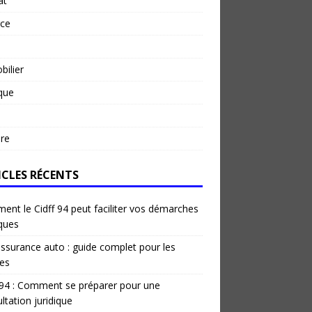
at
rce
ilier
ique
re
ICLES RÉCENTS
nt le Cidff 94 peut faciliter vos démarches
iques
ssurance auto : guide complet pour les
es
 94 : Comment se préparer pour une
ltation juridique