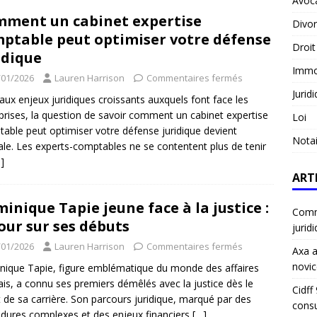
Avoc
ment un cabinet expertise
Divo
ptable peut optimiser votre défense
Droit
idique
Immob
/01/2026
Lauren Harrison
Commentaires fermés
Jurid
aux enjeux juridiques croissants auxquels font face les
prises, la question de savoir comment un cabinet expertise
Loi
able peut optimiser votre défense juridique devient
Notai
ale. Les experts-comptables ne se contentent plus de tenir
]
ART
inique Tapie jeune face à la justice :
Comme
our sur ses débuts
jurid
/01/2026
Lauren Harrison
Commentaires fermés
Axa a
novic
ique Tapie, figure emblématique du monde des affaires
ais, a connu ses premiers démêlés avec la justice dès le
Cidff
 de sa carrière. Son parcours juridique, marqué par des
consu
dures complexes et des enjeux financiers
[…]