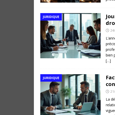
Jou
JURIDIQUE
dro
24
L’ann
préci
profe
bien 
[…]
Fac
JURIDIQUE
con
21
La dé
relat
vigue