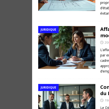
propr
d’éta
évita
Aff
JURIDIQUE
mod
20
L’aff
par e
cadre
appro
d’emp
Com
JURIDIQUE
du 
19
Le Dé