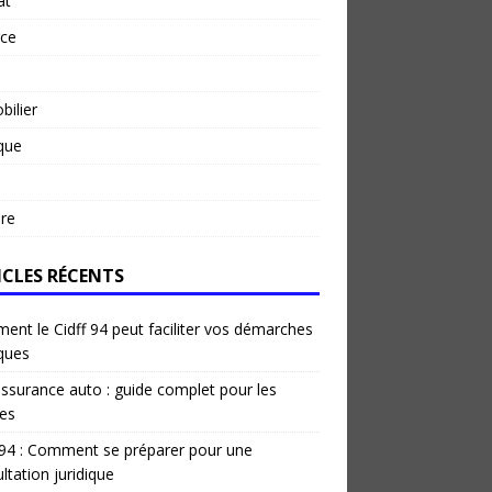
at
rce
ilier
ique
re
ICLES RÉCENTS
nt le Cidff 94 peut faciliter vos démarches
iques
ssurance auto : guide complet pour les
es
 94 : Comment se préparer pour une
ltation juridique