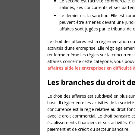
Le second est l’activité commerciale. El
salariés, ses concurrents et ses parten
Le dernier est la sanction. Elle est ca
peuvent être amenés devant une juridict
affaires sont jugées par le tribunal d
Le droit des affaires est la réglementation q
activités d’une entreprise. Elle régit également
renferme même les règles sur la concurrence e
affaires concerne cette catégorie, vous pou
affaires aide les entreprises en difficult
Les branches du droit de
Le droit des affaires est subdivisé en plusieurs
base. Il réglemente les activités de la société
concurrence est la règle relative au droit fond
avec le droit commercial. Le droit bancaire e
établissements financiers et ses activités. C’
paiement et de crédit du secteur bancaire.