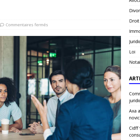
Avoc
Divo
Droit
Commentaires fermés
Immob
Jurid
Loi
Notai
ART
Comme
jurid
Axa a
novic
Cidff
consu